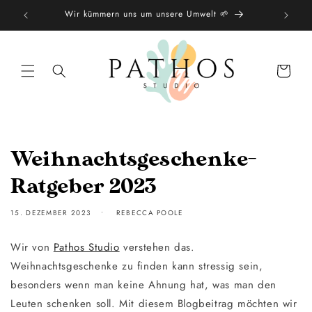
Direkt
★★★
Wir kümmern uns um unsere Umwelt 🌱
zum
Inhalt
Warenkorb
Weihnachtsgeschenke-
Ratgeber 2023
15. DEZEMBER 2023
REBECCA POOLE
Wir von
Pathos Studio
verstehen das.
Weihnachtsgeschenke zu finden kann stressig sein,
besonders wenn man keine Ahnung hat, was man den
Leuten schenken soll. Mit diesem Blogbeitrag möchten wir