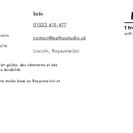
Info
01522 415 477
ments
contact@pathosstudio.uk
alité
Lincoln, Royaume-Uni
rt giclée, des vêtements et des
a durabilité.
tre studio basé au Royaume-Uni et